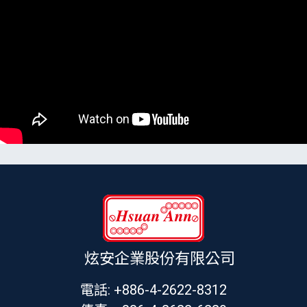
炫安企業股份有限公司
電話: +886-4-2622-8312