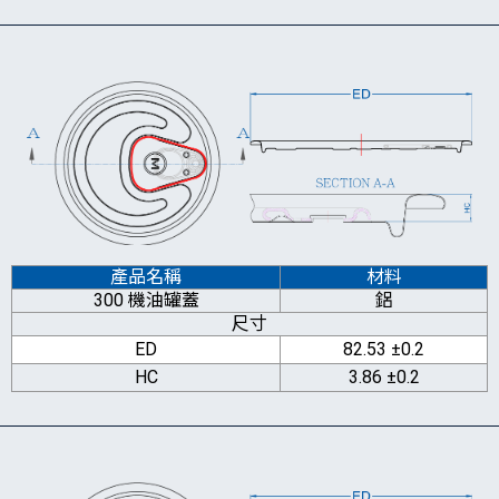
產品名稱
材料
300 機油罐蓋
鋁
尺寸
ED
82.53 ±0.2
HC
3.86 ±0.2