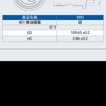
產品名稱
材料
401 機油罐蓋
鋁
尺寸
ED
109.65 ±0.2
HC
3.86 ±0.2