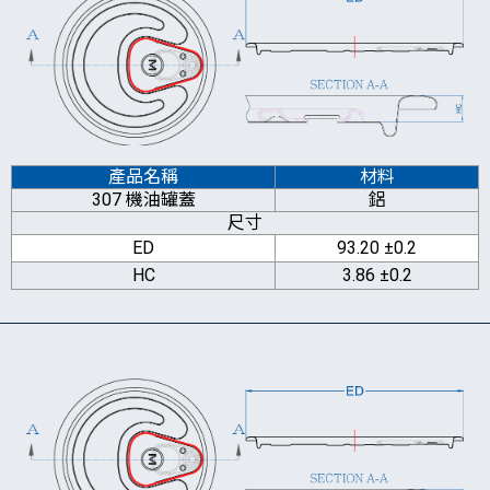
產品名稱
材料
307 機油罐蓋
鋁
尺寸
ED
93.20 ±0.2
HC
3.86 ±0.2